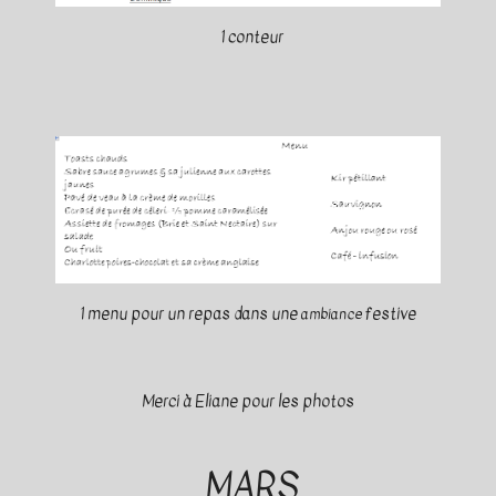
1 conteur
1 menu pour un repas dans une
festive
ambiance
Merci à Eliane pour les photos
MARS