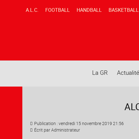
A.L.C.
FOOTBALL
HANDBALL
BASKETBALL
La GR
Actualit
ALC
Publication : vendredi 15 novembre 2019 21:56
Écrit par
Administrateur