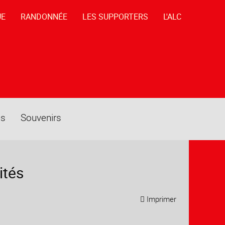
UE
RANDONNÉE
LES SUPPORTERS
L'ALC
es
Souvenirs
ités
Imprimer